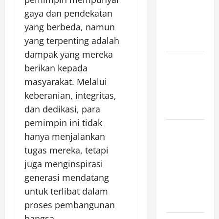
Fires:
gaya dan pendekatan
Impacts on
yang berbeda, namun
Climate and
yang terpenting adalah
Sustainability
dampak yang mereka
Climate
berikan kepada
Change and
masyarakat. Melalui
Increasing
keberanian, integritas,
Global
dan dedikasi, para
Flood Risk
pemimpin ini tidak
Volcano
hanya menjalankan
Erupts in
tugas mereka, tetapi
Indonesia:
juga menginspirasi
Impact on
generasi mendatang
the
Environment
untuk terlibat dalam
and Society
proses pembangunan
bangsa.