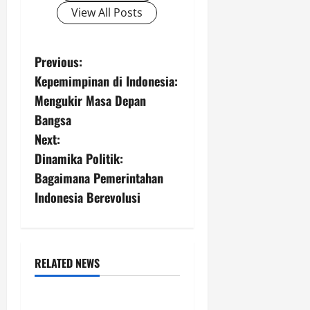
View All Posts
P
Previous:
Kepemimpinan di Indonesia:
o
Mengukir Masa Depan
s
Bangsa
Next:
t
Dinamika Politik:
n
Bagaimana Pemerintahan
Indonesia Berevolusi
a
v
i
RELATED NEWS
Uncategorized
g