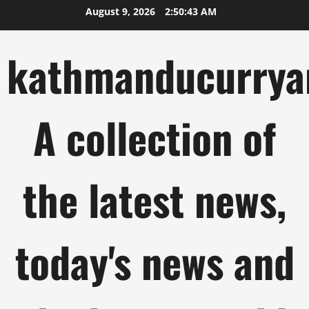
Skip
August 9, 2026
2:50:44 AM
to
content
kathmanducurrya
A collection of
the latest news,
today's news and