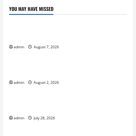
YOU MAY HAVE MISSED
Uncategorized
Global Forest Fires: Impacts on Climate and
Sustainability
admin
August 7, 2026
Uncategorized
Climate Change and Increasing Global Flood
Risk
admin
August 2, 2026
Uncategorized
Volcano Erupts in Indonesia: Impact on the
Environment and Society
admin
July 28, 2026
Uncategorized