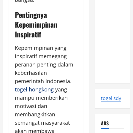
The Biggest
World
Pentingnya
Tsunami
Kepemimpinan
Ever
Inspiratif
Latest
World
Kepemimpinan yang
Earthquake
inspiratif memegang
News:
peranan penting dalam
Strength
keberhasilan
and Impact
pemerintah Indonesia.
togel hongkong
yang
mampu memberikan
togel sdy
motivasi dan
membangkitkan
semangat masyarakat
ADS
akan membawa