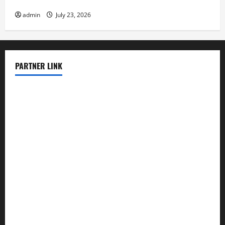
The Biggest World Tsunami Ever
admin
July 23, 2026
PARTNER LINK
elmundodenoam.com
smallbarsd.com
24hotchicken.com
kagurazaka-rubaiyat2015.com
sanditogoallston.com
theridgeroadhouse.com
nosheurobistro.com
elpastorcitosb.com
thewoodcafe.com
theinnonmain.com
geesmanfineviolins.com