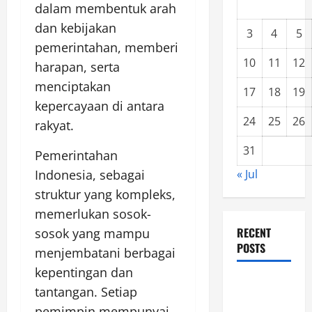
dalam membentuk arah
dan kebijakan
3
4
5
pemerintahan, memberi
10
11
12
harapan, serta
menciptakan
17
18
19
kepercayaan di antara
24
25
26
rakyat.
31
Pemerintahan
Indonesia, sebagai
« Jul
struktur yang kompleks,
memerlukan sosok-
RECENT
sosok yang mampu
POSTS
menjembatani berbagai
kepentingan dan
Global
tantangan. Setiap
Forest
pemimpin mempunyai