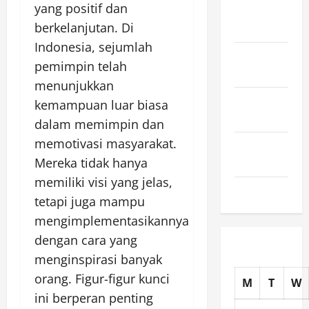
yang positif dan
November
berkelanjutan. Di
2025
Indonesia, sejumlah
October
pemimpin telah
2025
menunjukkan
September
kemampuan luar biasa
2025
dalam memimpin dan
memotivasi masyarakat.
August
Mereka tidak hanya
2025
memiliki visi yang jelas,
July 2025
tetapi juga mampu
mengimplementasikannya
dengan cara yang
menginspirasi banyak
orang. Figur-figur kunci
M
T
W
ini berperan penting